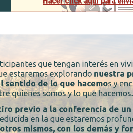
Hacer click aquí para env
ticipantes que tengan interés en viv
que estaremos explorando
nuestra p
l sentido de lo que hacemo
s y en
re quienes somos y lo que hacemos
tiro previo a la conferencia de un
reducida en la que estaremos profu
sotros mismos, con los demás y fo