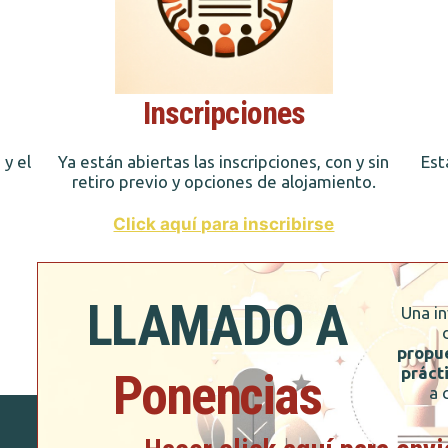
Inscripciones
 y el
Ya están abiertas las inscripciones, con y sin
Est
retiro previo y opciones de alojamiento.
Click aquí para inscribirse
LLAMADO A
Una in
propue
práct
Ponencias
a 
n