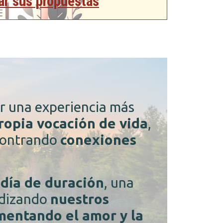
iar sus propuestas
ir una experiencia más
ropia vocación de vida
,
contrando
conexiones
.
 día de duración
, una
ndizando
nuestros
mentando el amor y la