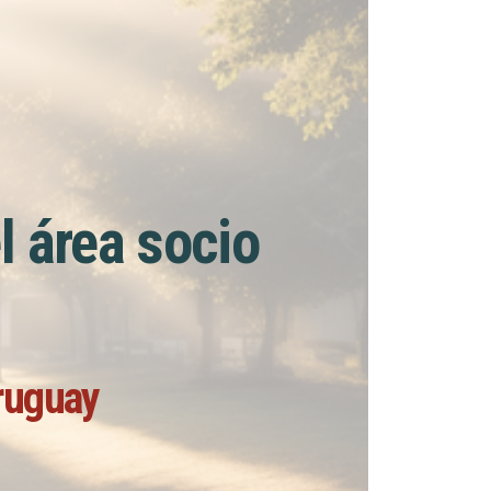
l área socio
Uruguay