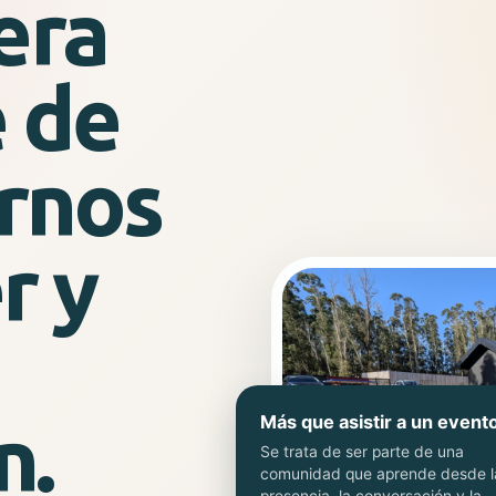
era
e de
rnos
r y
n.
Más que asistir a un event
Se trata de ser parte de una
comunidad que aprende desde l