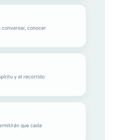
 conversar, conocer
íritu y el recorrido
permitirán que cada