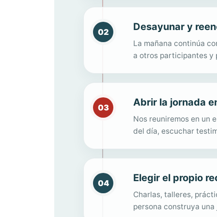
Desayunar y reen
02
La mañana continúa con
a otros participantes y 
Abrir la jornada 
03
Nos reuniremos en un es
del día, escuchar testi
Elegir el propio r
04
Charlas, talleres, prác
persona construya una 