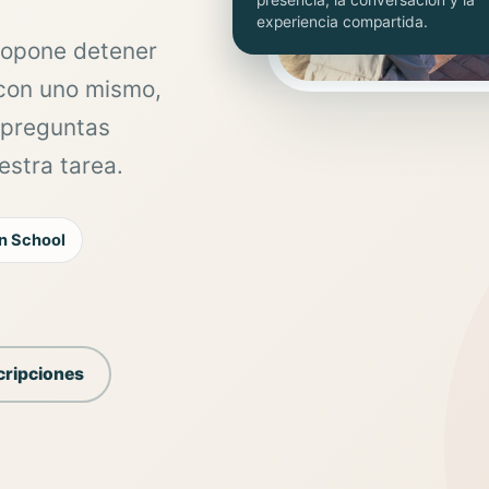
presencia, la conversación y la
experiencia compartida.
ropone detener
 con uno mismo,
 preguntas
estra tarea.
n School
cripciones